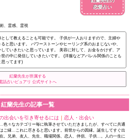
紅蘭先生の
恋愛占い
術、霊感、霊視
師として教えることも可能です。 子供が一人おりますので、主婦や
きると思います。 パワーストーンやヒーリング系のおまじないや、
かしていきたいと思っています。 美容に対して、お金をかけず、ア
世の中に発信していきたいです。 (洋服などアパレル関係のことも
思ってます)
紅蘭先生が所属する
電話占いピュアリ 公式サイトへ
紅蘭先生の記事一覧
の出会いを引き寄せるには
｜
恋人・出会い
…色々なカテゴリー毎に執筆させていただきましたが、すべてに共通
はご縁…これに尽きると思います。前世からの因縁。誕生してすぐ出
在。兄弟、友人、先生、職場関係、恋人、伴侶、子供…。人の一生に