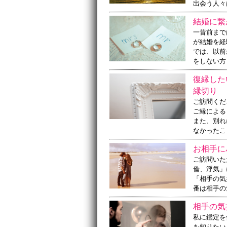
出会う人々
結婚に繋
一昔前まで
が結婚を経
では、以前
をしない方
復縁した
縁切り
ご訪問くだ
ご縁による
また、別れ
なかったこ
お相手に
ご訪問いた
倫、浮気」
「相手の気
番は相手の
相手の気
私に鑑定を
を知りたい