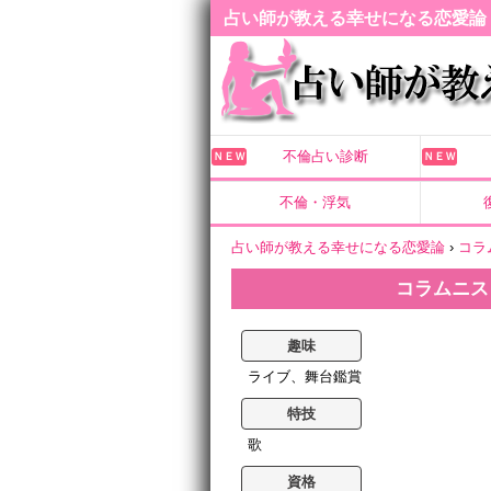
占い師が教える幸せになる恋愛論
不倫占い診断
ＮＥＷ
ＮＥＷ
不倫・浮気
占い師が教える幸せになる恋愛論
›
コラ
コラムニス
趣味
ライブ、舞台鑑賞
特技
歌
資格