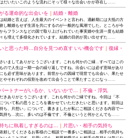
はだいたいこのような流れにそって様々な出会いかが存在し……
がる運命的な出会いを
｜
結婚・離婚
は結婚と言えば、人生最大のイベントと言われ、適齢期には大抵の方
験し離婚もせず生涯を共にするのが一般的な風潮でした。ところが今
からフランスなどの国で取り上げられていた事実婚や生涯一度も結婚
々も増えて多様化されています。結婚の目的が見い出せずた……
いと思った時…自分を見つめ直す いい機会です
｜
復縁・
さいましてありがとうございます。これも何かのご縁…すべてはこの
もので人生は一期一会の繰り返しですね。出会いには必ず意味があり
にも必ず意味があります。前世からの因縁で現世でも出会い、果たせ
とやそれぞれの役割を改めて出会うことで果たすことになっ……
パートナーがいるか、いないかで…
｜
不倫・浮気
だきありがとうございます、これも何かのご縁ですね。今回は「不
について私の思うところを書かせていただきたいと思います。前回は
持ち、片想い」について、書きましたが私にご相談くださる内容で一
気持ち…次に、多いのは不倫です、不倫というと何かとんでも……
持ちに執着しすぎるのは…
｜
片思い・相手の気持ち
依頼してくださるお客様のご相談で一番多いご相談は…相手の気持ち
ということです。片思いでも、相思相愛でもお相手の気持ちは気にな