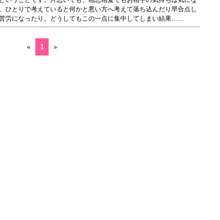
、ひとりで考えていると何かと悪い方へ考えて落ち込んだり早合点し
苦労になったり。どうしてもこの一点に集中してしまい結果……
«
1
»