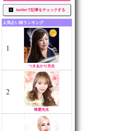
twitter
で記事をチェックする
人気占い師ランキング
つきあかり先生
琳愛先生