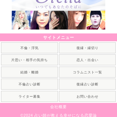
サイトメニュー
不倫・浮気
復縁・縁切り
片思い・相手の気持ち
恋人・出会い
結婚・離婚
コラムニスト一覧
不倫占い診断
復縁占い診断
ライター募集
お問い合わせ
会社概要
©2024 占い師が教える幸せになる恋愛論