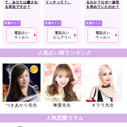
て、あなたは癒され
イッチって？」
るのか？なぜ一途性
る存在ですか？
を求めていたのか？
所属サイト
所属サイト
所属サイト
電話占い
電話占い
電話占い
ウィルへ
ピュアリへ
ウィルへ
人気占い師ランキング
つきあかり先生
琳愛先生
キララ先生
人気恋愛コラム