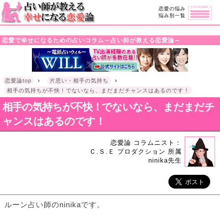
・!DOCTYPE html>l
恋愛の悩み
悩み別一覧
恋愛で幸せになるための占いコラム～占い師が教える恋愛論～
恋愛論top
›
片思い・相手の気持ち
›
相手の気持ちが不快！でないなら、まだまだチャンスはあるのです！
相手の気持ちが不快！でないなら、まだまだチ
ャンスはあるのです！
恋愛論 コラムニスト：
Ｃ.Ｓ.Ｅ プロダクション 所属
ninika先生
ルーン占い師のninikaです。