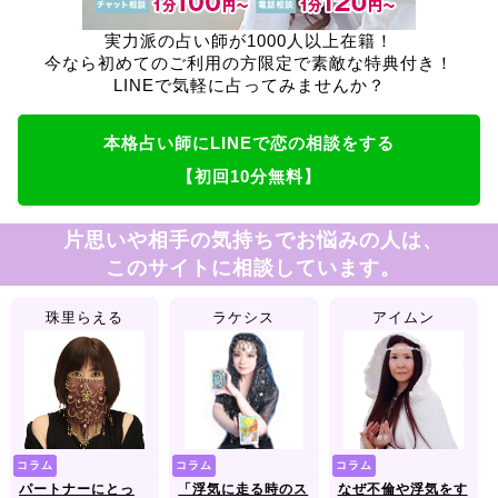
実力派の占い師が1000人以上在籍！
今なら初めてのご利用の方限定で素敵な特典付き！
LINEで気軽に占ってみませんか？
本格占い師にLINEで恋の相談をする
【初回10分無料】
片思いや相手の気持ちでお悩みの人は、
このサイトに相談しています。
珠里らえる
ラケシス
アイムン
コラム
コラム
コラム
パートナーにとっ
「浮気に走る時のス
なぜ不倫や浮気をす