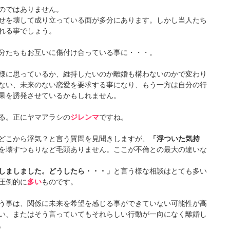
のではありません。
せを壊して成り立っている面が多分にあります。しかし当人たち
れる事でしょう。
分たちもお互いに傷付け合っている事に・・・。
様に思っているか、維持したいのか離婚も構わないのかで変わり
ない、未来のない恋愛を要求する事になり、もう一方は自分の行
果を誘発させているかもしれません。
る。正にヤマアラシの
ジレンマ
ですね。
どこから浮気？と言う質問を見聞きしますが、
「浮ついた気持
を壊すつもりなど毛頭ありません。ここが不倫との最大の違いな
しましました。どうしたら・・・」
と言う様な相談はとても多い
圧倒的に
多い
ものです。
う事は、関係に未来を希望を感じる事ができていない可能性が高
い、またはそう言っていてもそれらしい行動が一向になく離婚し
。