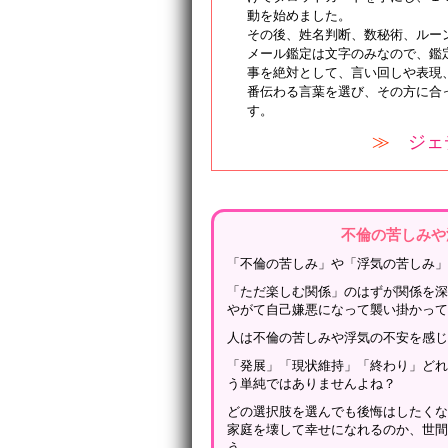
動を始めました。
その後、姓名判断、数秘術、ルー
メール鑑定は文字のみなので、鑑
事を絶対として、言い回しや表現
番伝わる言葉を選び、その方に合
す。
≫
ジェ
不倫の苦しみや
「不倫の苦しみ」や「浮気の苦しみ
「ただ楽しむ関係」のはずが関係を
やがて自己嫌悪になって襲い掛かっ
人は不倫の苦しみや浮気の不安を感
「発展」「現状維持」「終わり」ど
う単純ではありませんよね？
どの選択肢を選んでも後悔はしたく
家庭を壊して幸せになれるのか、世
う。