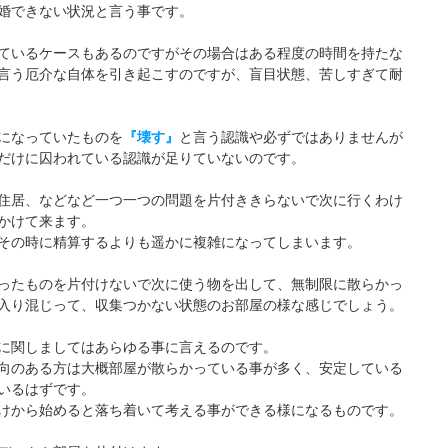
婚できない状況と言う事です。
ているケースもあるのですがその場合はある程度の時間を持たな
言う厄介な自体を引き起こすのですが、盲目状態、苦しすぎて耐
になっていたものを
『壊す』
と言う認識や必ずではありませんが
だけに囚われている認識が足りていないのです。
住居、などなど一つ一つの問題を片付ききらないで次に行くわけ
かけて来ます。
その時に精算するよりも遥かに複雑になってしまいます。
ったものを片付けないで次に使う物を出して、無制限に散らかっ
入り混じって、収集つかない状態のお部屋の様な感じでしょう。
に関しましてはあらゆる事に言えるのです。
向のある方は大概部屋が散らかっている事が多く、安定している
いるはずです。
けから始めると落ち着いて考える事ができる様になるものです。