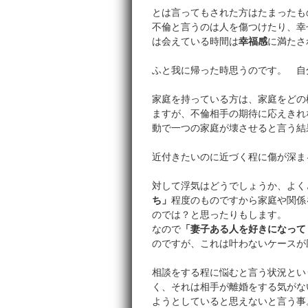
とは言ってもされた方はたまったも
不倫と言うのは人を傷つけたり、幸
は会えている時間は
幸福感
に満たさ
ふと我に帰った時思うのです。 自
家庭を持っている方は、家庭をどの
ますが、不倫相手の期待に応えきれ
動で一つの家庭が壊させると言う結
近付きたいのに近づく程に傷が深ま
対して浮気はどうでしょうか、よく
ち」
程度のものですから家庭や関係
のでは？と思ったりもします。
なので
「妻子ある人を好きになって
のですが、これは叶わないケースが
相談をする程に悩むと言う状況とい
く、それは相手が離婚をする気がな
ようとしていると思えないと言う事