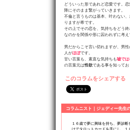
どういった形であれど恋愛です。恋
降にそのまま繋がっていきます。
不倫と言うものは基本、叶わない、
りますが希です。
その上でその恋を、気持ちをどう終
なのかを関係や形に囚われずに考え
男だからこそ言い切れますが、男性
人が
ほぼ
です。
甘い言葉も、素直な気持ちも
嘘では
の言葉元は
性欲
である事を知ってお
このコラムをシェアする
コラムニスト｜ジェディー先生
１６歳で夢に興味を持ち、夢診断
けでタロットカードを手にし、１