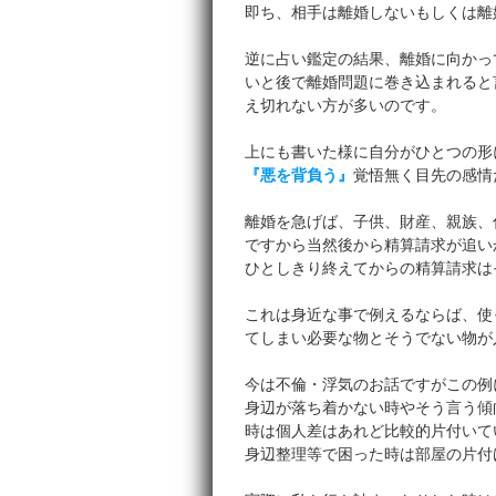
即ち、相手は離婚しないもしくは離
逆に占い鑑定の結果、離婚に向かっ
いと後で離婚問題に巻き込まれると
え切れない方が多いのです。
上にも書いた様に自分がひとつの形
『悪を背負う』
覚悟無く目先の感情
離婚を急げば、子供、財産、親族、
ですから当然後から精算請求が追い
ひとしきり終えてからの精算請求は
これは身近な事で例えるならば、使
てしまい必要な物とそうでない物が
今は不倫・浮気のお話ですがこの例
身辺が落ち着かない時やそう言う傾
時は個人差はあれど比較的片付いて
身辺整理等で困った時は部屋の片付