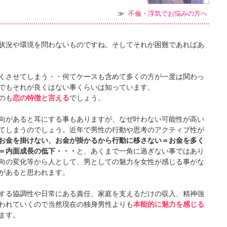
≫
不倫・浮気でお悩みの方へ
状況や環境を問わないものですね。そしてそれが困難であればあ
くさせてしまう・・何てケースも含めて多くの方が一度は関わっ
でもそれが良くはない事くらいは知っています。
のも
恋の特徴と言える
でしょう。
向があると耳にする事もありますが、なぜ叶わない可能性が高い
てしまうのでしょう。近年で男性の行動や思考のアクティブ性が
お金を掛けない、お金が掛かるから行動に移さない＝お金を多く
＝内面成長の低下・・・
と、あくまで一角に過ぎない事ではあり
向の変化等から人として、男としての魅力を女性が感じる事がな
があると思われます。
する協調性や日常にある責任、家庭を支えるだけの収入、精神強
われていくので当然現在の独身男性よりも
本能的に魅力を感じる
ます。