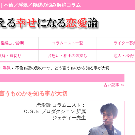
｜不倫／浮気／復縁の悩み解消コラム
復縁占い診断
コラムニスト一覧
ライター募
復縁・縁切り
片思い・相手の気持ち
恋人・出会
・浮気
›
不倫も恋の形の一つ、どう言うものかを知る事が大切
古い記事 ≫
言うものかを知る事が大切
恋愛論 コラムニスト：
Ｃ.Ｓ.Ｅ プロダクション 所属
ジェディー先生