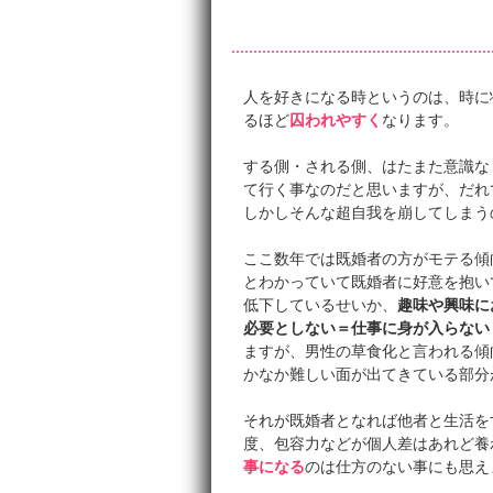
人を好きになる時というのは、時に
るほど
囚われやすく
なります。
する側・される側、はたまた意識な
て行く事なのだと思いますが、だれ
しかしそんな超自我を崩してしまう
ここ数年では既婚者の方がモテる傾
とわかっていて既婚者に好意を抱い
低下しているせいか、
趣味や興味に
必要としない＝仕事に身が入らない
ますが、男性の草食化と言われる傾
かなか難しい面が出てきている部分
それが既婚者となれば他者と生活を
度、包容力などが個人差はあれど養
事になる
のは仕方のない事にも思え