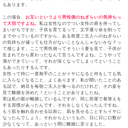
もあります。
この場合、
お互いというより男性側のねぎらいの気持ちっ
て大切ですよね。
私は女性なのでつい女性の肩を持ってし
まいがちですが、子供を育てるって、文字通り命を削って
までやっているのですから、ある程度ご主人へのねぎらい
の気持ちが減っても仕方がないことなんじゃないかな？っ
て感じます。ここで男性側ってそういう妻を見て、子供が
生まれてから変わったなんて言うんですよね。こうやって
溝ができていって、それが深くなってしまってということ
もあったりするんです。
女性って特に一度相手のことがイヤになると何をしても気
に入らなくなること、よくあります。私が聞いたことのあ
る話で、納豆を毎朝ご主人が食べるのだけれど、その姿を
見て離婚を決めた！ということがありましたね。
実は私の親が離婚しているんですが、同じ部屋で着替えを
する習慣があったんです。それをしなくなったんですね、
もう肌を触れ合わせる以前に、肌を見せることすらイヤに
なったんでしょう。それからというもの、日に日に口数が
少なくなって、あっという間に離婚に至りました。