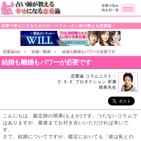
・!DOCTYPE html>l
恋愛の悩み
悩み別一覧
恋愛で幸せになるための占いコラム～占い師が教える恋愛論～
恋愛論top
›
結婚・離婚
›
結婚も離婚もパワーが必要です
結婚も離婚もパワーが必要です
恋愛論 コラムニスト：
Ｃ.Ｓ.Ｅ プロダクション 所属
萌果先生
こんにちは、鑑定師の萌果(もえか)です。つたないコラムで
はありますが、最後までお付き合いいただければ幸いで
す。
さて、結婚についてですが、鑑定においても「彼は私との