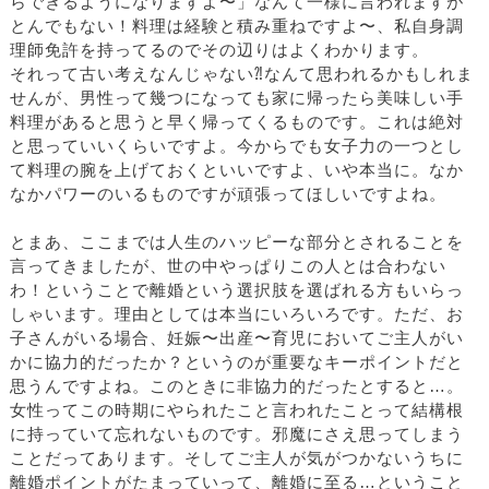
らできるようになりますよ〜」なんて一様に言われますが
とんでもない！料理は経験と積み重ねですよ〜、私自身調
理師免許を持ってるのでその辺りはよくわかります。
それって古い考えなんじゃない⁈なんて思われるかもしれま
せんが、男性って幾つになっても家に帰ったら美味しい手
料理があると思うと早く帰ってくるものです。これは絶対
と思っていいくらいですよ。今からでも女子力の一つとし
て料理の腕を上げておくといいですよ、いや本当に。なか
なかパワーのいるものですが頑張ってほしいですよね。
とまあ、ここまでは人生のハッピーな部分とされることを
言ってきましたが、世の中やっぱりこの人とは合わない
わ！ということで離婚という選択肢を選ばれる方もいらっ
しゃいます。理由としては本当にいろいろです。ただ、お
子さんがいる場合、妊娠〜出産〜育児においてご主人がい
かに協力的だったか？というのが重要なキーポイントだと
思うんですよね。このときに非協力的だったとすると…。
女性ってこの時期にやられたこと言われたことって結構根
に持っていて忘れないものです。邪魔にさえ思ってしまう
ことだってあります。そしてご主人が気がつかないうちに
離婚ポイントがたまっていって、離婚に至る…ということ