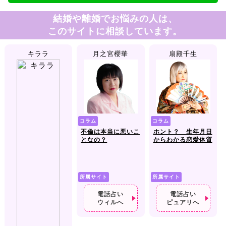
結婚や離婚でお悩みの人は、
このサイトに相談しています。
キララ
月之宮櫻華
扇殿千生
コラム
コラム
不倫は本当に悪いこ
ホント？ 生年月日
となの？
からわかる恋愛体質
所属サイト
所属サイト
電話占い
電話占い
ウィルへ
ピュアリへ