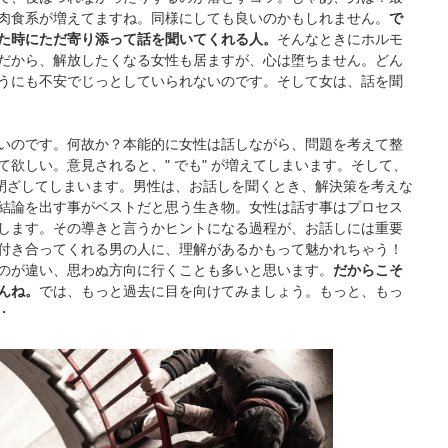
肉食系が増えてますね。同様にしても良いのかもしれません。
で
た時にただ寄り添って話を聞いてくれる人。
そんなときにホルモ
だから、解放したくなる女性も居ますが、心は堕ちません。どん
うにも不安でじっとしていられないのです。そして女は、話を聞
いのです。何故か？本能的に女性は話しながら、問題を考えて整
欲しい。意見されると、" でも" が増えてしまいます。そして、
を閉ざしてしまいます。男性は、お話しを聞くとき、解決策を考えな
結論を出す事がベストだと思う生き物。女性は話す事はプロセス
します。その導きと言うかヒントになる過程が、お話しには重要
付き合ってくれる男の人に、理解があるかもって魅かれちゃう！
のが違い、思わぬ方向に行くことも多いと思います。
だからこそ
んね。
では、もっと過去に目を向けてみましょう。もっと、もっ
・