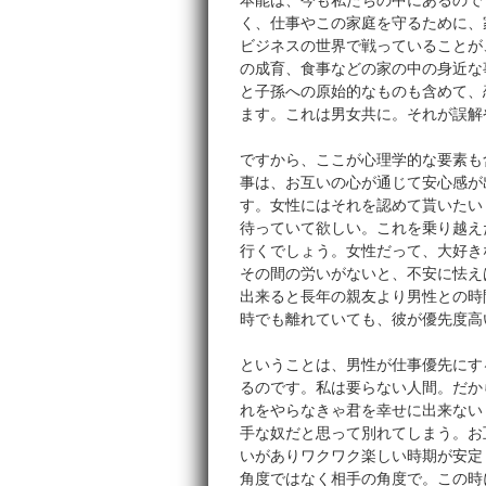
本能は、今も私たちの中にあるので
く、仕事やこの家庭を守るために、
ビジネスの世界で戦っていることが
の成育、食事などの家の中の身近な
と子孫への原始的なものも含めて、
ます。これは男女共に。それが誤解
ですから、ここが心理学的な要素も
事は、お互いの心が通じて安心感が
す。女性にはそれを認めて貰いたい
待っていて欲しい。これを乗り越え
行くでしょう。女性だって、大好き
その間の労いがないと、不安に怯え
出来ると長年の親友より男性との時
時でも離れていても、彼が優先度高
ということは、男性が仕事優先にす
るのです。私は要らない人間。だか
れをやらなきゃ君を幸せに出来ない
手な奴だと思って別れてしまう。お
いがありワクワク楽しい時期が安定
角度ではなく相手の角度で。この時