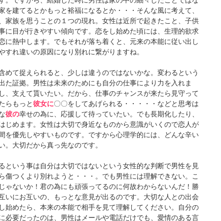
す。ですから、結婚した時に男性は家の中の細々したことではな
家を建てるとかもっと裕福になるとか・・・そんな風に考えて、
、家族を思うことの１つの現れ。女性は近所で起きたこと、子供
事に目が行きやすい傾向です。恋をし始めた頃には、生理的欲求
恋に熱中します。でもそれが落ち着くと、元来の本能に従い出し
やすれ違いの原因になり別れに繋がりますね。
含めて捉えられると、少しは違うのではないかな。変わるという
出た証拠。男性は未来のためにも自分の仕事により力を入れま
し、支えて貰いたい。だから、仕事のチャンスが来たら見守って
たらもっと
彼女に
〇〇をしてあげられる・・・・・などと思考は
な
彼の
幸せの為に、応援して待っていたい。でも長期化したり、
はじめます。女性は大切で身近なものから意識がいくので恋人が
間を優先しやすいものです。ですから心理学的には、どんな辛い
い。大切だから真っ先なのです。
るという事は自分は大切ではないという女性的な判断で男性を見
ら傷つくより別れようと・・・。でも男性には理解できない。こ
じゃないか！君の為にも頑張ってるのに何故わからないんだ！勝
互いにお互いの、もっとな意見が出るのです。大切な人との出会
し始めたら、本来の本能で相手を見て理解してください。自分の
に必要だったのは、男性はメールや電話だけでも、愛情のある言