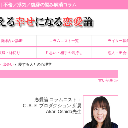
｜不倫／浮気／復縁の悩み解消コラム
復縁占い診断
コラムニスト一覧
ライター募
復縁・縁切り
片思い・相手の気持ち
恋人・出会
・出会い
›
愛する人との心理学
古い記事 ≫
恋愛論 コラムニスト：
Ｃ.Ｓ.Ｅ プロダクション 所属
Akari Oshida先生