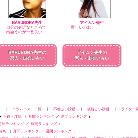
BARUBORA先生
アイムン先生
自分の身近なところで
難しいわあ！
出会うのが一番良い
BARUBORA先生の
アイムン先生の
恋人・出会い占い
恋人・出会い占い
ム
｜
コラムニスト一覧
｜
不倫占い診断
｜
復縁占い診断
｜
ライター
●
不倫・浮気
（
月間ランキング
／
週間ランキング
）
月間ランキング
／
週間ランキング
）
持ち
（
月間ランキング
／
週間ランキング
）