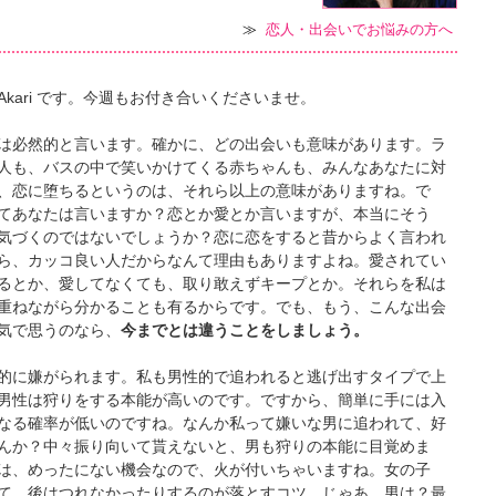
≫
恋人・出会いでお悩みの方へ
kari です。今週もお付き合いくださいませ。
は必然的と言います。確かに、どの出会いも意味があります。ラ
人も、バスの中で笑いかけてくる赤ちゃんも、みんなあなたに対
、恋に堕ちるというのは、それら以上の意味がありますね。で
てあなたは言いますか？恋とか愛とか言いますが、本当にそう
気づくのではないでしょうか？恋に恋をすると昔からよく言われ
ら、カッコ良い人だからなんて理由もありますよね。愛されてい
るとか、愛してなくても、取り敢えずキープとか。それらを私は
重ねながら分かることも有るからです。でも、もう、こんな出会
気で思うのなら、
今までとは違うことをしましょう。
的に嫌がられます。私も男性的で追われると逃げ出すタイプで上
男性は狩りをする本能が高いのです。ですから、簡単に手には入
なる確率が低いのですね。なんか私って嫌いな男に追われて、好
んか？中々振り向いて貰えないと、男も狩りの本能に目覚めま
は、めったにない機会なので、火が付いちゃいますね。女の子
て、後はつれなかったりするのが落とすコツ。じゃあ、男は？最