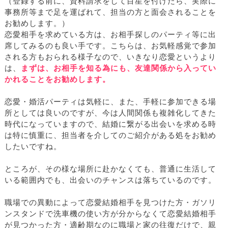
（登録する前に、資料請求をして目星を付けたら、実際に
事務所等まで足を運ばれて、担当の方と面会されることを
お勧めします。）
恋愛相手を求めている方は、お相手探しのパーティ等に出
席してみるのも良い手です。こちらは、お気軽感覚で参加
される方もおられる様子なので、いきなり恋愛というより
は、
まずは、お相手を知る為にも、友達関係から入ってい
かれることをお勧めします。
恋愛・婚活パーティは気軽に、また、手軽に参加できる場
所としては良いのですが、今は人間関係も複雑化してきた
時代になっていますので、結婚に繋がる出会いを求める時
は特に慎重に、担当者を介してのご紹介がある処をお勧め
したいですね。
ところが、その様な場所に赴かなくても、普通に生活して
いる範囲内でも、出会いのチャンスは落ちているのです。
職場での異動によって恋愛結婚相手を見つけた方・ガソリ
ンスタンドで洗車機の使い方が分からなくて恋愛結婚相手
が見つかった方・適齢期なのに職場と家の往復だけで、親