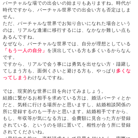
バーチャルな場での出会いの始まりもありますね。時代が
時代ですから、バーチャル世界での出会い方も否定はしま
せん。
ただ、バーチャルな世界でお知り合いになれた場合という
のは、リアルな逢瀬に移行するには、なかなか難しい点も
あるんですね。
なぜなら、バーチャルな世界では、自分が理想としている
「もう一人の自分」
を演出している方も多くいるからなん
です。
ですから、リアルで会う事には勇気を出せない方・躊躇し
てしまう方も、面倒くさいと避ける方も、やっぱり
多くな
ってしまう
わけなんですね。
では、現実的な世界に目を向けてみましょう。
結婚に繋がるお相手を求めている方は、婚活パーティとか
だと、気軽に行ける場所かと思いますし、結婚相談関係の
所に登録するのも一手かと思います。結婚相手ですから、
もし、年収等が気になる方は、会費額に見合った方が登録
されている、というのを頭に置いて、相性が合う所に登録
されてくださいね。