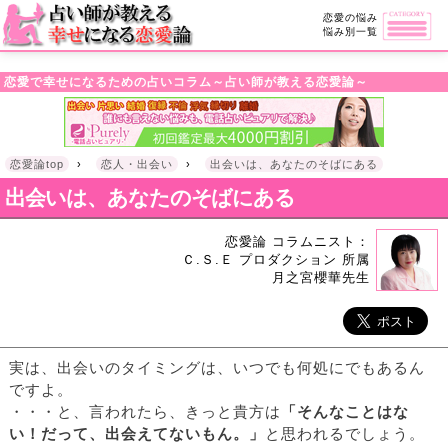
・!DOCTYPE html>l
恋愛の悩み
悩み別一覧
恋愛で幸せになるための占いコラム～占い師が教える恋愛論～
恋愛論top
›
恋人・出会い
›
出会いは、あなたのそばにある
出会いは、あなたのそばにある
恋愛論 コラムニスト：
Ｃ.Ｓ.Ｅ プロダクション 所属
月之宮櫻華先生
実は、出会いのタイミングは、いつでも何処にでもあるん
ですよ。
・・・と、言われたら、きっと貴方は
「そんなことはな
い！だって、出会えてないもん。」
と思われるでしょう。