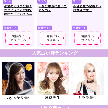
コラム
コラム
コラム
恋愛のカタチは様々
不倫は本当に悪いこ
不倫恋愛の定義ズレ
だということは頭で
となの？
は危険です。
はわかっていても…
所属サイト
所属サイト
所属サイト
電話占い
電話占い
電話占い
ピュアリへ
ウィルへ
ウィルへ
人気占い師ランキング
つきあかり先生
琳愛先生
キララ先生