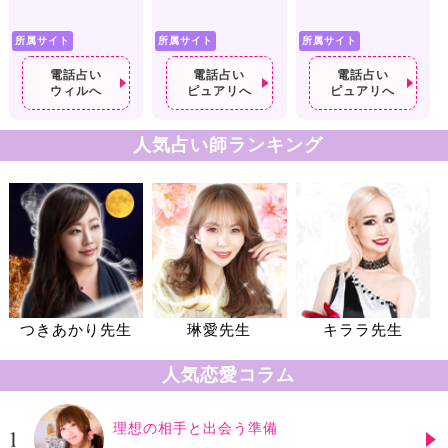
所属サイト
所属サイト
所属サイト
電話占い
電話占い
電話占い
ウィルへ
ピュアリへ
ピュアリへ
人気占い師ランキング
つきあかり先生
琳愛先生
キララ先生
人気恋愛コラム
理想の相手と出会う準備