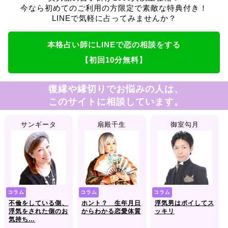
今なら初めてのご利用の方限定で素敵な特典付き！
LINEで気軽に占ってみませんか？
本格占い師にLINEで恋の相談をする
【初回10分無料】
復縁や縁切りでお悩みの人は、
このサイトに相談しています。
サンギータ
扇殿千生
御室勾月
コラム
コラム
コラム
不倫をしている側、
ホント？ 生年月日
浮気男はポイしてス
浮気をされた側のお
からわかる恋愛体質
ッキリ
気持ち…