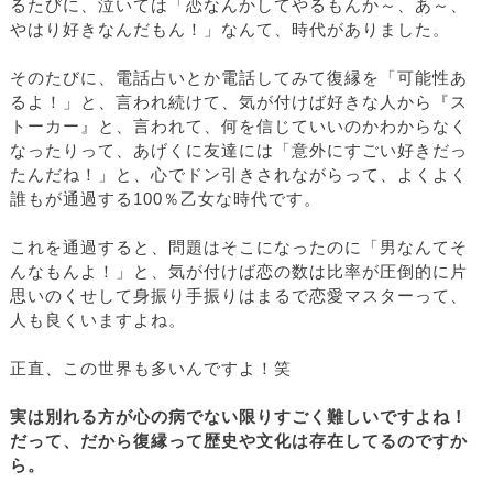
るたびに、泣いては「恋なんかしてやるもんか～、あ～、
やはり好きなんだもん！」なんて、時代がありました。
そのたびに、電話占いとか電話してみて復縁を「可能性あ
るよ！」と、言われ続けて、気が付けば好きな人から『ス
トーカー』と、言われて、何を信じていいのかわからなく
なったりって、あげくに友達には「意外にすごい好きだっ
たんだね！」と、心でドン引きされながらって、よくよく
誰もが通過する100％乙女な時代です。
これを通過すると、問題はそこになったのに「男なんてそ
んなもんよ！」と、気が付けば恋の数は比率が圧倒的に片
思いのくせして身振り手振りはまるで恋愛マスターって、
人も良くいますよね。
正直、この世界も多いんですよ！笑
実は別れる方が心の病でない限りすごく難しいですよね！
だって、だから復縁って歴史や文化は存在してるのですか
ら。