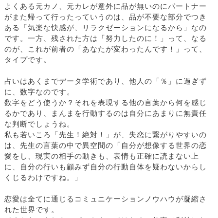
よくある元カノ、元カレが意外に品が無いのにパートナー
がまた帰って行ったっていうのは、品が不要な部分でつき
ある「気楽な快感が、リラクゼーションになるから」なの
です。一方、残された方は「努力したのに！」って、なる
のが、これが前者の「あなたが変わったんです！」って、
タイプです。
占いはあくまでデータ学術であり、他人の「％」に過ぎず
に、数字なのです。
数字をどう使うか？それを表現する他の言葉から何を感じ
るかであり、まんまを行動するのは自分にあまりに無責任
な判断でしょうね。
私も若いころ「先生！絶対！」が、失恋に繋がりやすいの
は、先生の言葉の中で異空間の「自分が想像する世界の恋
愛をし、現実の相手の動きも、表情も正確に読まない上
に、自分の行いも顧みず自分の行動自体を疑わないからし
くじるわけですね。」
恋愛は全てに通じるコミュニケーションノウハウが凝縮さ
れた世界です。