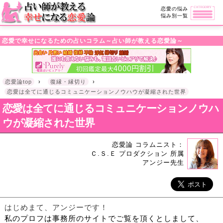
・!DOCTYPE html>l
恋愛の悩み
悩み別一覧
恋愛で幸せになるための占いコラム～占い師が教える恋愛論～
恋愛論top
›
復縁・縁切り
›
恋愛は全てに通じるコミュニケーションノウハウが凝縮された世界
恋愛は全てに通じるコミュニケーションノウハ
ウが凝縮された世界
恋愛論 コラムニスト：
Ｃ.Ｓ.Ｅ プロダクション 所属
アンジー先生
はじめまて、アンジーです！
私のプロフは事務所のサイトでご覧を頂くとしまして、