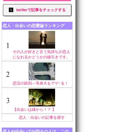
twitter
で記事をチェックする
恋人・出会いの恋愛論ランキング
その人が好きと言う気持ちが恋人
になれるかどうかの線引きです。
恋活の鉄則～等身大をアゲ↑る！
【出会いは縁から！？ 】
恋人・出会いの記事を探す
恋人や出会いでお悩みの人は、この