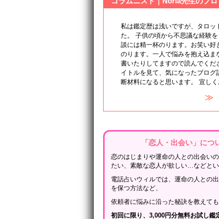
コラムニスト｜Noria先生のプ
私は鑑定歴は浅いですが、タロッ
た。 子供の頃から不思議な経験を
談には精一杯のります。お笑い好
のります。一人で悩みを抱え込ま
書いたりしてますので読んでくだ
イトルを見て、気になったブログ
断材料になると思います。 宜し
≫
「恋人・出会い」につ
恋のはじまりや運命の人との出会い
たい、素敵な恋人が欲しい…などと
電話占いウィルでは、運命の人との
を保つ方法など、
依頼者に悩みに沿った秘訣を教えて
初回に限り、3,000円分無料お試し