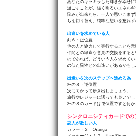
あなたのキラキラした輝きが幸せに
過ごすことが、強く明るいエネルギ
悩みが出来たら、一人で思いこまず
ちを切り替え、純粋な想いを忘れず
出逢いを求めている人
剣６・正位置
他の人と協力して実行することを意
仲間との率直な意見の交換をすると
のであれば、どういう人を求めてい
の似た異性との出逢いがあるかもし
出逢いを次のステップへ進める為
杯の８・逆位置
次に向かって歩き出しましょう。
旅行やレジャーに誘っても良いでし
杯の８のカードは逆位置ですと何か
シンクロニシティカードでの
恋人が欲しい人
カラー・３ Orange
メッセージ・１２ New Stage