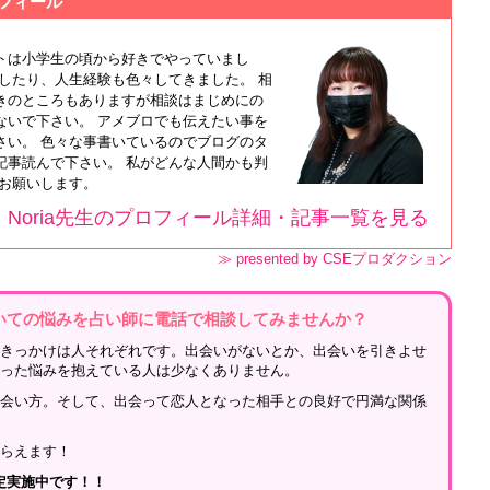
ロフィール
トは小学生の頃から好きでやっていまし
したり、人生経験も色々してきました。 相
きのところもありますが相談はまじめにの
ないで下さい。 アメブロでも伝えたい事を
さい。 色々な事書いているのでブログのタ
記事読んで下さい。 私がどんな人間かも判
くお願いします。
Noria先生のプロフィール詳細・記事一覧を見る
≫ presented by CSEプロダクション
いての悩みを占い師に電話で相談してみませんか？
のきっかけは人それぞれです。出会いがないとか、出会いを引きよせ
いった悩みを抱えている人は少なくありません。
出会い方。そして、出会って恋人となった相手との良好で円満な関係
もらえます！
鑑定実施中です！！