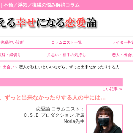
｜不倫／浮気／復縁の悩み解消コラム
復縁占い診断
コラムニスト一覧
ライター募
復縁・縁切り
片思い・相手の気持ち
恋人・出会
・出会い
›
恋人が欲しいといいながら、ずっと出来なかったりする人
古い記事 ≫
、ずっと出来なかったりする人の中には…
恋愛論 コラムニスト：
Ｃ.Ｓ.Ｅ プロダクション 所属
Noria先生