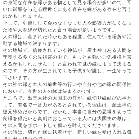
の身近な存在を縁がある物として見る場合が多いので、互
いに影響を与える程近くにある存在を縁がある存在と言う
のかもしれません。
そして、引越しして会わなくなった人や影響力がなくなっ
た物や人を縁が切れたと言う場合が多いようです。
人の縁は、産まれた時からある程度、住んでいる場所や活
動する地域で決まります。
その地域で、信仰されている神仏が、産土神（ある人間を
守護する多くの先祖霊の中で、もっとも強いご先祖様と言
えるかもしれません。）と言われ前世の縁によって決まる
のです。その方が生まれてくる子供を守護し、一生守って
下さいます。
その神の縁と本人の前世等の行いや自分や他の家の関係性
において、今世の人の縁は決まるのです。
ところで、出雲大社の大国主の尊が、縁切り縁結びの神と
して、有名で一番力があるとされている理由は、産土神の
総元締めだからです。だから、本当に自分の悪縁を切って
良縁を得たいと真剣におもっている人には大国主の尊は、
その人間をサポートして願いを叶えてくださいます。
その時は、切れた縁に執着せず、新しい縁を受け入れる気