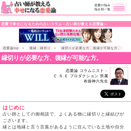
・!DOCTYPE html>l
恋愛の悩み
悩み別一覧
恋愛で幸せになるための占いコラム～占い師が教える恋愛論～
恋愛論top
›
復縁・縁切り
›
縁切りが必要な方、復縁が可能な方。
縁切りが必要な方、復縁が可能な方。
恋愛論 コラムニスト：
Ｃ.Ｓ.Ｅ プロダクション 所属
布袋神六先生
はじめに
占い師としての御相談で、よくある物に縁切りと縁結びが
ございます。
縁とは地縁と言う言葉があるように住んでいる土地や自分