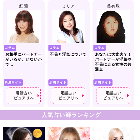
紅蘭
ミリア
美有珠
コラム
コラム
コラム
お相手にパートナー
不倫と浮気について
あなたは大丈夫？！
がいるか、いないか
パートナーが浮気や
で…
不倫に走る女性の共
通点
所属サイト
所属サイト
所属サイト
電話占い
電話占い
電話占い
ピュアリへ
ピュアリへ
ピュアリへ
人気占い師ランキング