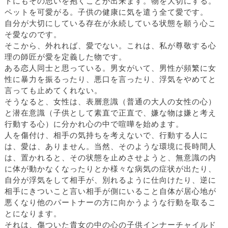
トにもその思いを抱くことが出来ます。物を大切にする。
ペットを可愛がる。子供の健康に気を遣う全て愛です。
自分が大切にしている存在が永続している状態を願う心こ
そ愛なのです。
そこから、外れれば、愛でない。これは、私が尊敬する心
理の師匠が愛を定義した物です。
ある恋人同士と思っている。男女がいて、男性が頻繁に女
性に暴力を振るったり、悪口を言ったり、浮気をやめてと
言っても止めてくれない。
そうなると、女性は、表層意識（普通の大人の女性の心）
と潜在意識（子供として素直で正直で、嫌な物は嫌と考え
行動する心）に分かれ心の中で喧嘩を始めます。
人を傷付け、相手の気持ちを考えないで、行動する人に
は、愛は、ありません。当然、そのような環境に長時間人
は、置かれると、その状態を止めさせようと、無意識の内
に体が動かなくなったりとか様々な病気の症状が出たり、
自分が浮気をして相手が、別れるように仕向けたり、逆に
相手にきついこと言い相手が側にいること自体が居心地が
悪くなり他のパートナーの方に向かうような行動を取るこ
とになります。
それは、傷ついた貴女の中の心の子供インナーチャイルド