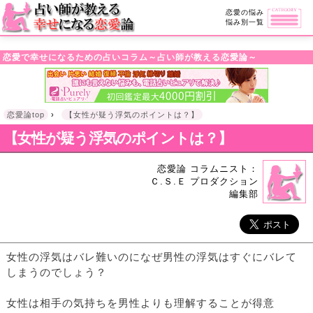
・!DOCTYPE html>l
恋愛の悩み
悩み別一覧
恋愛で幸せになるための占いコラム～占い師が教える恋愛論～
恋愛論top
›
【女性が疑う浮気のポイントは？】
【女性が疑う浮気のポイントは？】
恋愛論 コラムニスト：
Ｃ.Ｓ.Ｅ プロダクション
編集部
女性の浮気はバレ難いのになぜ男性の浮気はすぐにバレて
しまうのでしょう？
女性は相手の気持ちを男性よりも理解することが得意