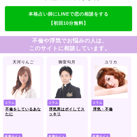
本格占い師にLINEで恋の相談をする
【初回10分無料】
不倫や浮気でお悩みの人は、
このサイトに相談しています。
天河りんご
御室勾月
ユリカ
コラム
コラム
コラム
不倫をしているあな
浮気男はポイしてス
浮気・不倫
たに
ッキリ
所属サイト
所属サイト
所属サイト