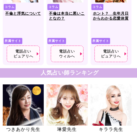
コラム
コラム
コラム
不倫と浮気について
不倫は本当に悪いこ
ホント？ 生年月日
となの？
からわかる恋愛体質
所属サイト
所属サイト
所属サイト
電話占い
電話占い
電話占い
ピュアリへ
ウィルへ
ピュアリへ
人気占い師ランキング
つきあかり先生
琳愛先生
キララ先生