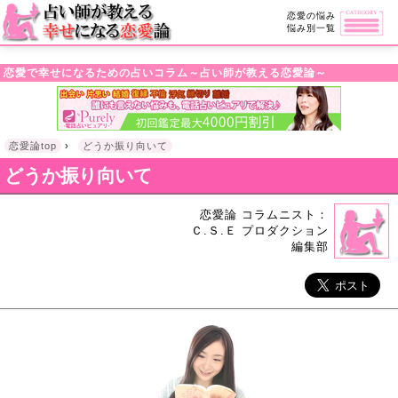
・!DOCTYPE html>l
恋愛の悩み
悩み別一覧
恋愛で幸せになるための占いコラム～占い師が教える恋愛論～
恋愛論top
›
どうか振り向いて
どうか振り向いて
恋愛論 コラムニスト：
Ｃ.Ｓ.Ｅ プロダクション
編集部