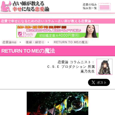
・!DOCTYPE html>l
恋愛の悩み
悩み別一覧
恋愛で幸せになるための占いコラム～占い師が教える恋愛論～
恋愛論top
›
復縁・縁切り
›
RETURN TO MEの魔法
RETURN TO MEの魔法
恋愛論 コラムニスト：
Ｃ.Ｓ.Ｅ プロダクション 所属
薫乃先生