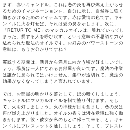
まず、赤いキャンドル。これは恋の炎を再び燃え上がらせ
るためのイマジネーションを、自分に示し、自然界に強く
働きかけるためのアイテムです。赤は愛情の色です。キャ
ンドルに火を灯せば、それは愛の炎を示します。次に、
「RETUR TO ME」のマジカルオイルは、離れていってし
まった、愛する人を呼び戻す、という意味の不思議な力が
込められた魔法のオイルです。お好みのパワーストーンの
意味は、もうお分かりですね？
実践する期間は、新月から満月に向かう頃が好ましいでし
ょう。場所は一人になれるお部屋が良いです。魔法の作業
は誰かに見られてはいけません。集中が途切れて、魔法の
効果がなくなってしまうと言われています。
では、お部屋の明かりを落として、ほの暗くしましょう。
キャンドルにマジカルオイルを指で塗り付けます。そし
て、火を灯しましょう。火の神様が目を覚まし、恋の炎は
再び燃え上がりました。オイルの香りは潜在意識に強く働
きかけます。彼・彼女が私のもとに帰って来る、と。キャ
ンドルにブレスレットを通しましょう。そして、ブレスレ