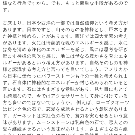
様なる行為ですから。でも、もっと簡単な手段があるので
す。
古来より、日本や西洋の一部では自然信仰という考え方が
あります。日本ですと、山そのものを神様とし、巨木もま
た神様と崇めることがあります。西洋では四大元素の考え
があります。火には情熱的な魂のエネルギーを感じ、水に
は身を清める浄化のエネルギーを感じ、風には思考を研ぎ
澄ます神様の息吹を感じ、地には母なる豊かさを育むエネ
ルギーがあるという考え方があります。自然そのものを神
様と認識する考え方と言っても良いでしょう。アメリカか
ら日本に伝わったパワーストーンもその一種と考えられま
す。石自体に神秘的なエネルギーが封じ込められていると
言います。石にはさまざまな意味があり、見た目にもとて
も綺麗なので、今ではアクセサリーとして身に付けている
方も多いのではないでしょうか。 例えば、ローズクオーツ
はピンク色の石で、恋愛を成就させるという意味がありま
す。ガーネットは深紅色の石で、努力を実らせるという意
味があります。ムーンストーンは乳白色の石で、恋人との
愛を継続させるという意味があります。さまざまな石を組