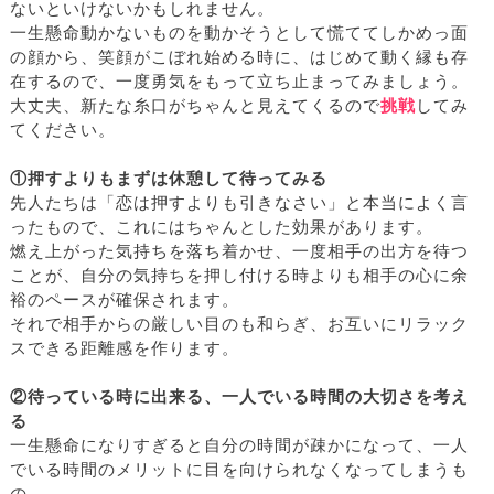
ないといけないかもしれません。
一生懸命動かないものを動かそうとして慌ててしかめっ面
の顔から、笑顔がこぼれ始める時に、はじめて動く縁も存
在するので、一度勇気をもって立ち止まってみましょう。
大丈夫、新たな糸口がちゃんと見えてくるので
挑戦
してみ
てください。
①押すよりもまずは休憩して待ってみる
先人たちは「恋は押すよりも引きなさい」と本当によく言
ったもので、これにはちゃんとした効果があります。
燃え上がった気持ちを落ち着かせ、一度相手の出方を待つ
ことが、自分の気持ちを押し付ける時よりも相手の心に余
裕のペースが確保されます。
それで相手からの厳しい目のも和らぎ、お互いにリラック
スできる距離感を作ります。
②待っている時に出来る、一人でいる時間の大切さを考え
る
一生懸命になりすぎると自分の時間が疎かになって、一人
でいる時間のメリットに目を向けられなくなってしまうも