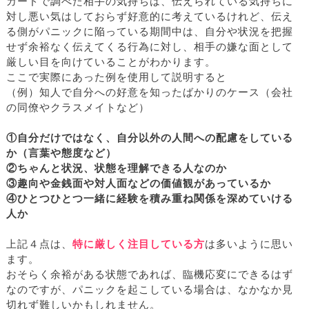
カードで調べた相手の気持ちは、伝えられている気持ちに
対し悪い気はしておらず好意的に考えているけれど、伝え
る側がパニックに陥っている期間中は、自分や状況を把握
せず余裕なく伝えてくる行為に対し、相手の嫌な面として
厳しい目を向けていることがわかります。
ここで実際にあった例を使用して説明すると
（例）知人で自分への好意を知ったばかりのケース（会社
の同僚やクラスメイトなど）
①自分だけではなく、自分以外の人間への配慮をしている
か（言葉や態度など）
②ちゃんと状況、状態を理解できる人なのか
③趣向や金銭面や対人面などの価値観があっているか
④ひとつひとつ一緒に経験を積み重ね関係を深めていける
人か
上記４点は、
特に厳しく注目している方
は多いように思い
ます。
おそらく余裕がある状態であれば、臨機応変にできるはず
なのですが、パニックを起こしている場合は、なかなか見
切れず難しいかもしれません。