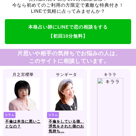
今なら初めてのご利用の方限定で素敵な特典付き！
LINEで気軽に占ってみませんか？
本格占い師にLINEで恋の相談をする
【初回10分無料】
片思いや相手の気持ちでお悩みの人は、
このサイトに相談しています。
月之宮櫻華
サンギータ
キララ
コラム
コラム
不倫は本当に悪いこ
不倫をしている側、
となの？
浮気をされた側のお
気持ち…