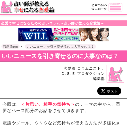
・!DOCTYPE html>l
恋愛の悩み
悩み別一覧
恋愛で幸せになるための占いコラム～占い師が教える恋愛論～
恋愛論top
›
いいニュースを引き寄せるのに大事なのは？
いいニュースを引き寄せるのに大事なのは？
恋愛論 コラムニスト：
Ｃ.Ｓ.Ｅ プロダクション
編集部
今回は、
＜片思い、相手の気持ち＞
のテーマの中から、重
要なペース配分のお話をさせて頂きます。
電話やメール、ＳＮＳなど気持ちが伝える方法が多様化さ