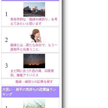
算命学的な「復縁や縁切り」を考
えてみたいと思います
復縁とは…新たな自分で、もう一
度相手と出逢うこと。
まだ間に合う⁈ 恋の溝、12星座
別、修復アドバイス
復縁・縁切りの記事を探す
片思い・相手の気持ちの恋愛論ラン
キング