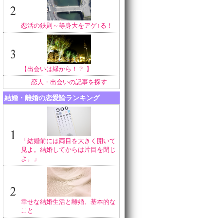
恋活の鉄則～等身大をアゲ↑る！
【出会いは縁から！？ 】
恋人・出会いの記事を探す
結婚・離婚の恋愛論ランキング
「結婚前には両目を大きく開いて
見よ。結婚してからは片目を閉じ
よ。」
幸せな結婚生活と離婚、基本的な
こと