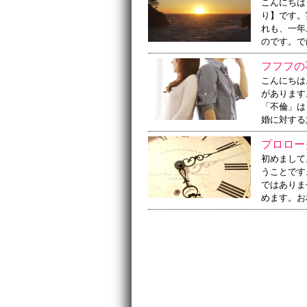
こんにちは
り】です。
れも、一年
のです。で
フフフの
こんにちは
があります
「不倫」は
婚に対する
プロロー
初めまして
うことです
ではありま
めます。お