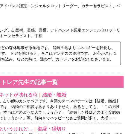
アドバンス認定エンジェルタロットリーダー、カラーセラピスト、パ
ング、占星術、霊感、霊視、アドバンスト認定エンジェルタロットリ
トーンセラピスト、手相
などの森林地帯が原産地です。 秘境の地よりエネルギーを転化し、
す。 ドアを開けると、そこはアンデスの奥地です。 お心がざわつ
落ち込み、などの時は、迷わず、カトレアをお訪ねくださいませ。
カトレア先生の記事一覧
ネットが壊れる時
｜
結婚・離婚
、占い師のカシオペアです。今回のテーマのテーマは【結婚、離婚】
では、結婚のご相談はあまりありません。あるとしても、「この男性
、本当はどのような人でしょうか？」「結婚した後はどのような結婚
でしょうか？」等、前向きでハッピーなさご質問が多く、大抵……
というけれど…
｜
復縁・縁切り