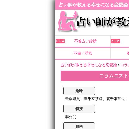
占い師が教える幸せになる恋愛論
不倫占い診断
ＮＥＷ
ＮＥＷ
不倫・浮気
占い師が教える幸せになる恋愛論
›
コラ
コラムニスト
趣味
音楽鑑賞、裏千家茶道、裏千家茶道
特技
非公開
資格