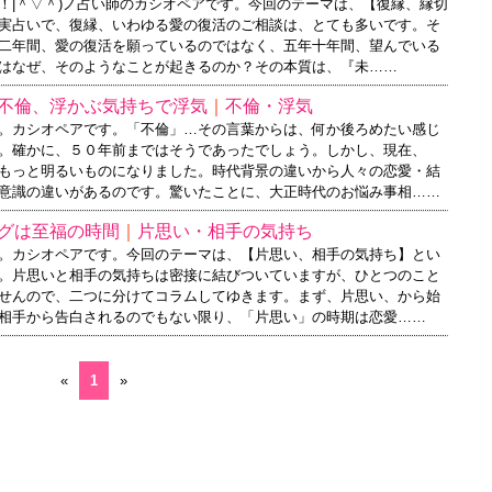
！|＾▽＾)ノ占い師のカシオペアです。今回のテーマは、【復縁、縁切
実占いで、復縁、いわゆる愛の復活のご相談は、とても多いです。そ
二年間、愛の復活を願っているのではなく、五年十年間、望んでいる
はなぜ、そのようなことが起きるのか？その本質は、『未……
不倫、浮かぶ気持ちで浮気
｜
不倫・浮気
。カシオペアです。「不倫」…その言葉からは、何か後ろめたい感じ
。確かに、５０年前まではそうであったでしょう。しかし、現在、
もっと明るいものになりました。時代背景の違いから人々の恋愛・結
意識の違いがあるのです。驚いたことに、大正時代のお悩み事相……
グは至福の時間
｜
片思い・相手の気持ち
。カシオペアです。今回のテーマは、【片思い、相手の気持ち】とい
。片思いと相手の気持ちは密接に結びついていますが、ひとつのこと
せんので、二つに分けてコラムしてゆきます。まず、片思い、から始
相手から告白されるのでもない限り、「片思い」の時期は恋愛……
«
1
»