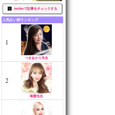
twitter
で記事をチェックする
人気占い師ランキング
つきあかり先生
琳愛先生