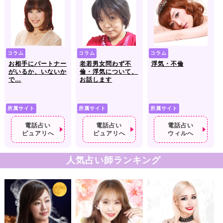
コラム
コラム
コラム
お相手にパートナー
老若男女問わず不
浮気・不倫
がいるか、いないか
倫・浮気について、
で…
お話します
所属サイト
所属サイト
所属サイト
電話占い
電話占い
電話占い
ピュアリへ
ピュアリへ
ウィルへ
人気占い師ランキング