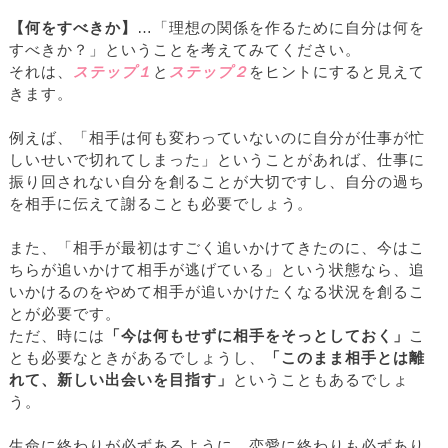
【何をすべきか】
…「理想の関係を作るために自分は何を
すべきか？」ということを考えてみてください。
それは、
ステップ１
と
ステップ２
をヒントにすると見えて
きます。
例えば、「相手は何も変わっていないのに自分が仕事が忙
しいせいで切れてしまった」ということがあれば、仕事に
振り回されない自分を創ることが大切ですし、自分の過ち
を相手に伝えて謝ることも必要でしょう。
また、「相手が最初はすごく追いかけてきたのに、今はこ
ちらが追いかけて相手が逃げている」という状態なら、追
いかけるのをやめて相手が追いかけたくなる状況を創るこ
とが必要です。
ただ、時には
「今は何もせずに相手をそっとしておく」
こ
とも必要なときがあるでしょうし、
「このまま相手とは離
れて、新しい出会いを目指す」
ということもあるでしょ
う。
生命に終わりが必ずあるように、恋愛に終わりも必ずあり