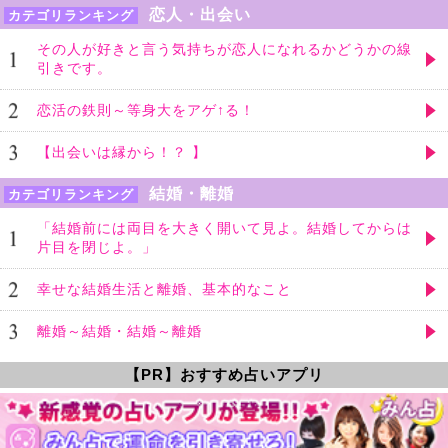
恋人・出会い
カテゴリランキング
その人が好きと言う気持ちが恋人になれるかどうかの線
引きです。
恋活の鉄則～等身大をアゲ↑る！
【出会いは縁から！？ 】
結婚・離婚
カテゴリランキング
「結婚前には両目を大きく開いて見よ。結婚してからは
片目を閉じよ。」
幸せな結婚生活と離婚、基本的なこと
離婚～結婚・結婚～離婚
【PR】おすすめ占いアプリ