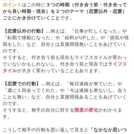
ポイント
はこの時に
３つの時期（付き合う前・付き合って
から良い時期・現在）を２つのテーマ（恋愛以外・恋愛）
ごとにかき分けていくこと
です。
【恋愛以外の行動】
…例えば、「仕事が忙しくなった」や
「転勤で移動になった」や「給料がUPした」や「病気や怪
我をした」など、自分とは直接関係無いことをあげていく
のです。
そうすると、付き合う前も現在もライフスタイルが変わっ
ていないかもしれないし、付き合う前と現在では
ライフス
タイル
が大きく変わっていることもあります。
【恋愛での行動】
…例えば、「毎日連絡が来ていた」や
「週に１回会ってくれた」や「今は連絡も来ないし、会う
ことも無い」など、自分と直接関係あることをあげていく
のです。
そうすると、相手の自分に対する
態度の変化
がわかりま
す。
こうして相手の行動を思い返して見ると
「なかなか思いつ