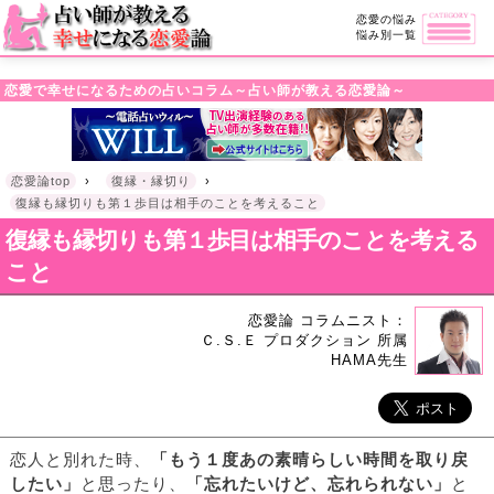
・!DOCTYPE html>l
恋愛の悩み
悩み別一覧
恋愛で幸せになるための占いコラム～占い師が教える恋愛論～
恋愛論top
›
復縁・縁切り
›
復縁も縁切りも第１歩目は相手のことを考えること
復縁も縁切りも第１歩目は相手のことを考える
こと
恋愛論 コラムニスト：
Ｃ.Ｓ.Ｅ プロダクション 所属
HAMA先生
恋人と別れた時、
「もう１度あの素晴らしい時間を取り戻
したい」
と思ったり、
「忘れたいけど、忘れられない」
と