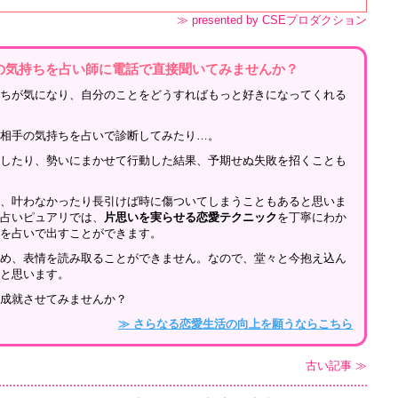
≫ presented by CSEプロダクション
の気持ちを占い師に電話で直接聞いてみませんか？
持ちが気になり、自分のことをどうすればもっと好きになってくれる
、相手の気持ちを占いで診断してみたり…。
をしたり、勢いにまかせて行動した結果、予期せぬ失敗を招くことも
が、叶わなかったり長引けば時に傷ついてしまうこともあると思いま
話占いピュアリでは、
片思いを実らせる恋愛テクニック
を丁寧にわか
性を占いで出すことができます。
ため、表情を読み取ることができません。なので、堂々と今抱え込ん
ると思います。
を成就させてみませんか？
≫ さらなる恋愛生活の向上を願うならこちら
古い記事 ≫