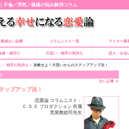
｜不倫／浮気／復縁の悩み解消コラム
復縁占い診断
コラムニスト一覧
ライター募
復縁・縁切り
片思い・相手の気持ち
恋人・出会
い・相手の気持ち
›
攻略せよ！片思いからのステップアップ法！
ち
古い記事 ≫
テップアップ法！
恋愛論 コラムニスト：
Ｃ.Ｓ.Ｅ プロダクション 所属
荒屋敷総司先生