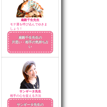
扇殿千生先生
モテ運を呼び込んでゆきま
しょう！
扇殿千生先生の
片思い・相手の気持ち占
い
サンギータ先生
相手の心を捉える方法
サンギータ先生の