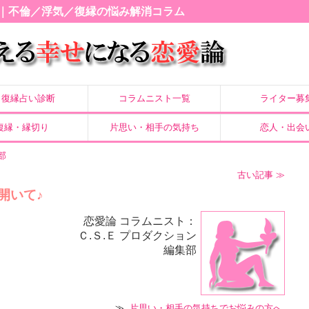
｜不倫／浮気／復縁の悩み解消コラム
復縁占い診断
コラムニスト一覧
ライター募
復縁・縁切り
片思い・相手の気持ち
恋人・出会
部
古い記事 ≫
開いて♪
恋愛論 コラムニスト：
Ｃ.Ｓ.Ｅ プロダクション
編集部
≫
片思い・相手の気持ちでお悩みの方へ