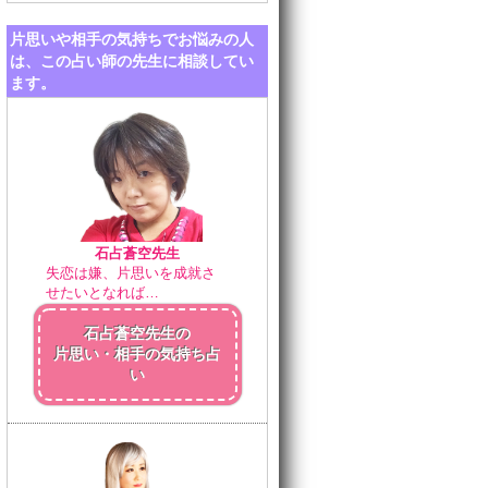
片思いや相手の気持ちでお悩みの人
は、この占い師の先生に相談してい
ます。
石占蒼空先生
失恋は嫌、片思いを成就さ
せたいとなれば…
石占蒼空先生の
片思い・相手の気持ち占
い