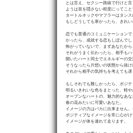
とは言え、セクシー路線で行けと言
ようは首を隠さない程度にってこと
タートルネックやマフラーはタンス
もしどうしても寒かったら、きれい
恋でも普通のコミュニケーションで
かったら、成就する恋もしぼんでし
怖がっていないで、まずあなたから
それがうまく伝わったら、相手もハ
開いたハート同士でエネルギーの交
そうなったら片想いの状態から抜け
それから相手の気持ちを考えても遅
もしそれでも難しかったら、ポジテ
明るいきれいな色をまとった、軽や
オープンなハートの、魅力的なあな
春の花みたいに可愛いあなた。
イメージの力はバカに出来ません。
ポジティブなイメージを常に心がけ
イメージが体を連れて走ります。