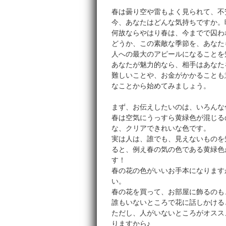
春は曇り空や雷もよく見られて、不
今、あなたはどんな気持ちですか。
何故ならやはり春は、今までで囚わ
どうか、この素敵な季節を、あなた
人への最大のアピールになることを
あなたが魅力的なら、相手はあなた
難しいことや、お金がかかることも
なことから始めてみましょう。
まず、お伝えしたいのは、いろんな
春は空気にうっすら黄緑色が混じる
な、クリアできれいな色です。
実は人は、誰でも、見えないものを
ると、例え春の気の色である黄緑色
す！
春の花の色がいいお手本になります
い。
春の花を買って、お部屋に飾るのも
誰もいないところで花に話しかける
ただし、人がいないところがオスス
りますから♪