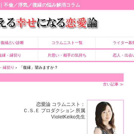
｜不倫／浮気／復縁の悩み解消コラム
復縁占い診断
コラムニスト一覧
ライター募
復縁・縁切り
片思い・相手の気持ち
恋人・出会
・縁切り
›
「復縁」望みますか？
古い記事 ≫
恋愛論 コラムニスト：
Ｃ.Ｓ.Ｅ プロダクション 所属
VioletKeiko先生