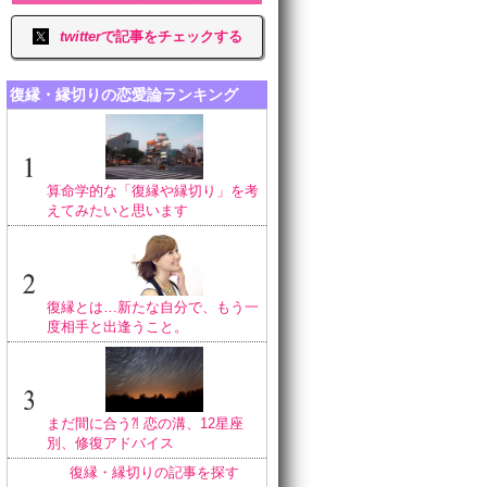
twitter
で記事をチェックする
復縁・縁切りの恋愛論ランキング
算命学的な「復縁や縁切り」を考
えてみたいと思います
復縁とは…新たな自分で、もう一
度相手と出逢うこと。
まだ間に合う⁈ 恋の溝、12星座
別、修復アドバイス
復縁・縁切りの記事を探す